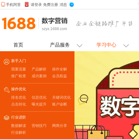
szyx.1688.com
首页
产品服务
学习中心
新手入门
我要流量
产品解析
操作全解
推广检查
成功案例
会员权益
操作优化
排名优化
信息优化
关键词优化
点击转化
曝光提升
账户诊断
行业进阶
数据解读
营销技巧
网商分享
行业解析