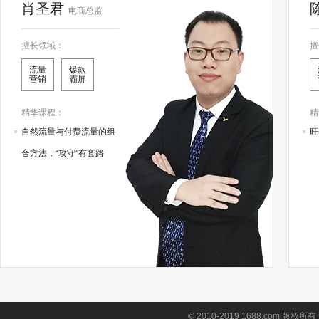
肖圣君
电商总监
擅长领域：
擅
流量
爆款
营销
霸屏
精华课程：
精
自然流量与付费流量的组
旺
合方法，“攻守”有套路
简单
小二讲师
© 2010-2019 1688.com 版权所有