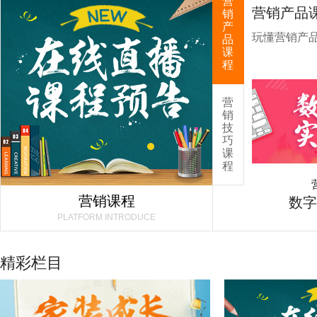
营
营销产品
销
产
玩懂营销产
品
课
程
营
玩转营销争做第一
销
技
营销推广 全网爆发
巧
课
程
营销课程
数字
PLATFORM INTRODUCE
精彩栏目