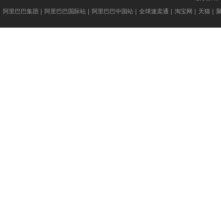
擅长领域：
擅
阿里巴巴集团
|
阿里巴巴国际站
|
阿里巴巴中国站
|
全球速卖通
|
淘宝网
|
天猫
|
组合
明星
营销
包装
精华课程：
精
组合营销
最
大促活动策略
双
网络营销推广技巧
黄
这
妮子
小二讲师
擅长领域：
擅